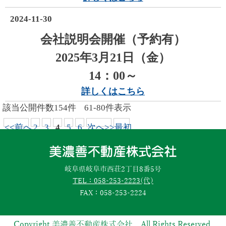
2024-11-30
会社説明会開催（予約有）
2025年3月21日（金）
14：00～
詳しくはこちら
該当公開件数
154
件
61-80
件表示
<<前へ
2
3
4
5
6
次へ>>
最初
岐阜県岐阜市西荘2丁目8番5号
TEL：058-253-2223(代)
FAX：058-253-2224
Copyright 美濃善不動産株式会社 All Rights Reserved.