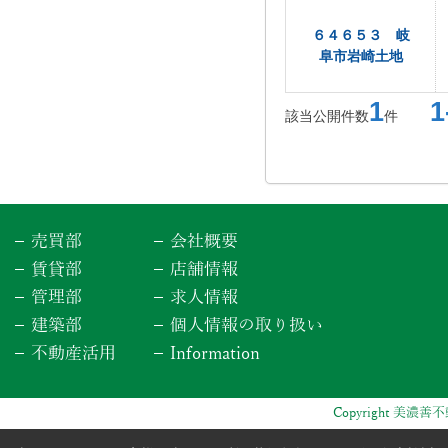
６４６５３ 岐
阜市岩崎土地
1
1-
該当公開件数
件
売買部
会社概要
賃貸部
店舗情報
管理部
求人情報
建築部
個人情報の取り扱い
不動産活用
Information
Copyright 美濃善不動