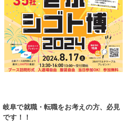
岐阜
で
就職
・
転職
をお考えの方、
必見
です！！