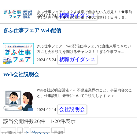
ぎふ仕事フェア２０２４岐阜で働きたい方必見！！◆事前
就職ガイダンス
2024-05-24
申し込み不要！◆入退場自由！◆入場無料！日時：６...
ぎふ仕事フェア Web配信
ぎふ仕事フェア Web配信仕事フェアに直接来場できない
方にも会社説明を聞けるチャンス！！ぎふ仕事フェ...
就職ガイダンス
2024-05-24
Web会社説明会
Web会社説明会開催＜＜ 不動産業界のこと、事業内容のこ
と、仕事説明、未来についてご説明します ＞＞...
会社説明会
2024-02-14
該当公開件数
26
件
1-20
件表示
<<前へ
1
2
次へ>>
最初