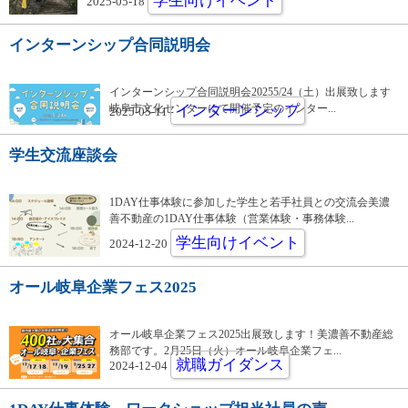
学生向けイベント
2025-05-18
インターンシップ合同説明会
インターンシップ合同説明会20255/24（土）出展致します
岐阜市文化センターにて開催予定のインター...
インターンシップ
2025-05-11
学生交流座談会
1DAY仕事体験に参加した学生と若手社員との交流会美濃
善不動産の1DAY仕事体験（営業体験・事務体験...
学生向けイベント
2024-12-20
オール岐阜企業フェス2025
オール岐阜企業フェス2025出展致します！美濃善不動産総
務部です。2月25日（火）オール岐阜企業フェ...
就職ガイダンス
2024-12-04