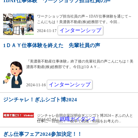
1DAY仕事体験 ワークショップ担当社員の声
ワークショップ担当社員の声～1DAY仕事体験を通じて～
こんにちは！美濃善不動産(株)総務部です。今回...
インターンシップ
2024-11-17
1ＤＡＹ仕事体験を終えた 先輩社員の声
『美濃善不動産仕事体験』終了後の先輩社員の声こんにちは！美
濃善不動産(株)総務部です。今日は1ＤＡＹ...
インターンシップ
2024-11-16
ジンチャレ！ぎふシゴト博2024
ジンチャレ合同企業説明会ぎふシゴト博2024～ぎふの人と
就職ガイダンス
2024-07-01
仕事に一目惚れ！～岐阜で就職・転職をお考えの...
ぎふ仕事フェア2024参加決定！！