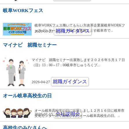
岐阜WORKフェス
岐阜WORKフェス働いてもらい方改革企業展岐阜WORKフ
就職ガイダンス
ェスインターンシップ編に出展致します岐阜市で...
2026-05-23
マイナビ 就職セミナー
マイナビ 就職セミナー出展致します２０２６年５月１７日
（日）13：00～17：00岐阜市じゅうろくプ...
就職ガイダンス
2026-04-27
オール岐阜高校生の日
オール岐阜高校生の日に出展しまし１２月１６日に岐阜市
会社説明会
2026-01-15
文化センターにて開催されたオール岐阜高校生の日。...
高校生のみなさんへ