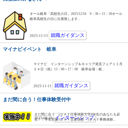
オール岐阜「高校生の日」2025/12/16 9：30～15：30オール
岐阜高校生の日に出展致します...
就職ガイダンス
2025-11-15
マイナビイベント 岐阜
マイナビ インターンシップ＆キャリア発見フェア１１月
２４日（祝）13：00～17：00 岐阜会場：岐...
就職ガイダンス
2025-11-11
まだ間に合う！仕事体験受付中
まだ間に合う 1ＤＡＹ仕事体験大学4年生のあなたも必
インターンシップ
2025-08-20
見！！学生対象1ＤＡＹ営業体験・1ＤＡＹ事務体験...