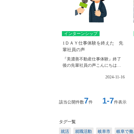
インターンシップ
1ＤＡＹ仕事体験を終えた 先
輩社員の声
『美濃善不動産仕事体験』終了
後の先輩社員の声こんにちは！
美濃善不動産(株)総務部です。今
2024-11-16
日は1ＤＡＹ...
7
1-7
該当公開件数
件
件表示
タグ一覧
就活
就職活動
岐阜市
岐阜で働