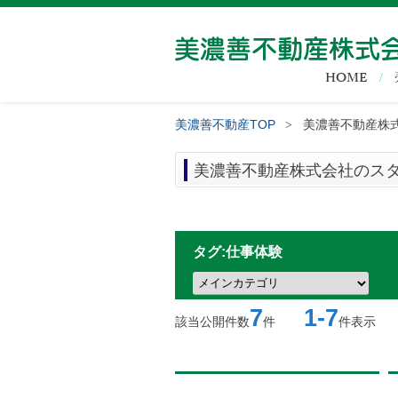
HOME
美濃善不動産TOP
美濃善不動産株式
>
美濃善不動産株式会社のスタッ
タグ:仕事体験
7
1-7
該当公開件数
件
件表示